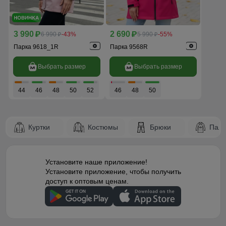
3 990
2 690
p
6 990
-43%
p
5 990
-55%
p
p
Парка 9618_1R
Парка 9568R
Выбрать размер
Выбрать размер
44
46
48
50
52
46
48
50
Куртки
Костюмы
Брюки
Паль
Установите наше приложение!
Установите приложение, чтобы получить
доступ к оптовым ценам.