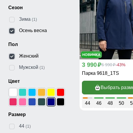
Сезон
Зима
(1)
Осень весна
Пол
Женский
3 990
p
6 990
-43%
p
Мужской
(1)
Парка 9618_1TS
Цвет
Выбрать разм
44
46
48
50
5
Размер
44
(1)