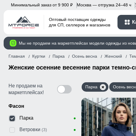
Минимальный заказ от 9 900
Москва — отгрузка 24–48 ч
p
Оптовый поставщик одежды
К
для СП, селлеров и магазинов
Мы не продаем на маркетплейсах модели одежды из нов
Главная
Куртки
Парка
Осень весна
Женский
Те
Женские осенние весенние парки темно-с
Не продаем на
Парка
Осень весн
маркетплейсах!
Фасон
Парка
Ветровки
(3)