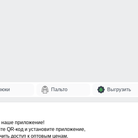
рюки
Пальто
Выгрузить
 наше приложение!
те QR-код и установите приложение,
чить доступ к оптовым ценам.