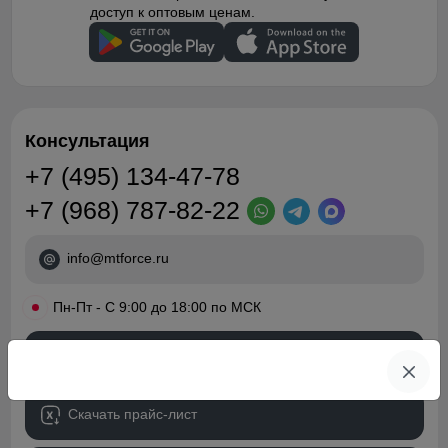
доступ к оптовым ценам.
Консультация
+7 (495) 134-47-78
+7 (968) 787-82-22
info@mtforce.ru
•
Пн-Пт - С 9:00 до 18:00 по МСК
Обратный звонок
Скачать прайс-лист