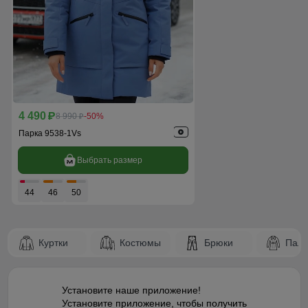
4 490
p
8 990
-50%
p
Парка 9538-1Vs
Выбрать размер
44
46
50
Куртки
Костюмы
Брюки
Паль
Установите наше приложение!
Установите приложение, чтобы получить