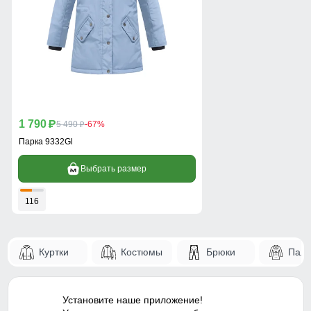
1 790
p
5 490
-67%
p
Парка 9332Gl
Выбрать размер
116
Куртки
Костюмы
Брюки
Паль
Установите наше приложение!