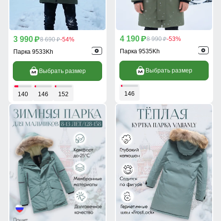
4 190
3 990
p
8 990
-53%
p
8 690
-54%
p
p
Парка 9535Kh
Парка 9533Kh
Выбрать размер
Выбрать размер
146
140
146
152