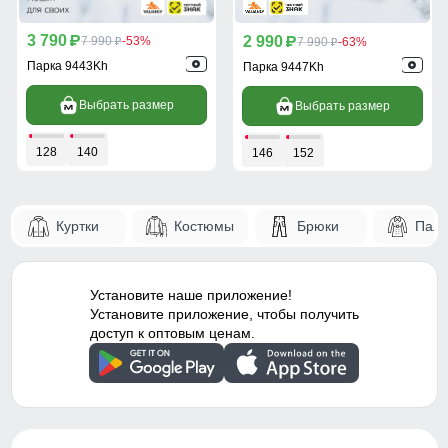
3 790
2 990
p
7 990
-53%
p
7 990
-63%
p
p
Парка 9443Kh
Парка 9447Kh
Выбрать размер
Выбрать размер
128
140
146
152
Куртки
Костюмы
Брюки
Паль
Установите наше приложение!
Установите приложение, чтобы получить
доступ к оптовым ценам.