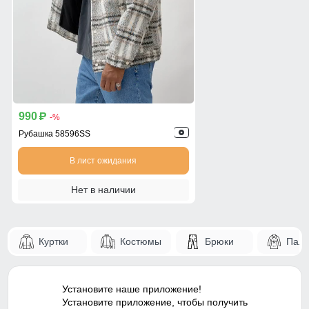
990
p
-%
Рубашка 58596SS
В лист ожидания
Нет в наличии
Куртки
Костюмы
Брюки
Паль
Установите наше приложение!
Установите приложение, чтобы получить