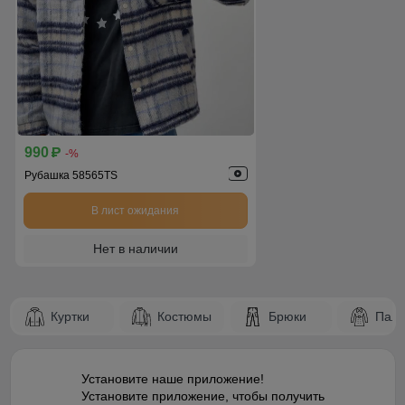
990
p
-%
Рубашка 58565TS
В лист ожидания
Нет в наличии
Куртки
Костюмы
Брюки
Паль
Установите наше приложение!
Установите приложение, чтобы получить