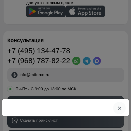
доступ к оптовым ценам.
Консультация
+7 (495) 134-47-78
+7 (968) 787-82-22
info@mtforce.ru
•
Пн-Пт - С 9:00 до 18:00 по МСК
Обратный звонок
Скачать прайс-лист