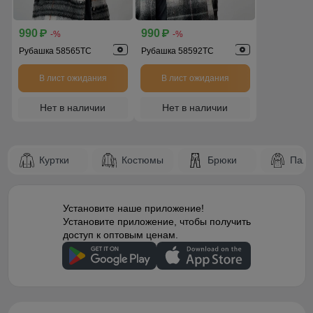
990
990
p
p
-%
-%
Рубашка 58565TC
Рубашка 58592TC
В лист ожидания
В лист ожидания
Нет в наличии
Нет в наличии
Куртки
Костюмы
Брюки
Паль
Установите наше приложение!
Установите приложение, чтобы получить
доступ к оптовым ценам.