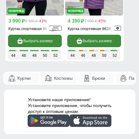
3 990
4 390
p
6 990
-43%
p
7 990
-45%
p
p
Куртка спортивная 9630_1F
Куртка спортивная 9628_1F
Выбрать размер
Выбрать размер
44
46
48
50
52
44
46
48
50
52
Куртки
Костюмы
Брюки
Паль
Установите наше приложение!
Установите приложение, чтобы получить
доступ к оптовым ценам.