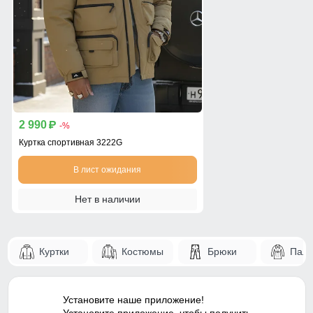
2 990
p
-%
Куртка спортивная 3222G
В лист ожидания
Нет в наличии
Куртки
Костюмы
Брюки
Паль
Установите наше приложение!