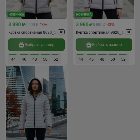
3 990
3 990
p
6 990
-43%
p
6 990
-43%
p
p
Куртка спортивная 9630_1Sr
Куртка спортивная 9626_1Sr
Выбрать размер
Выбрать размер
44
46
48
50
52
44
46
48
50
52