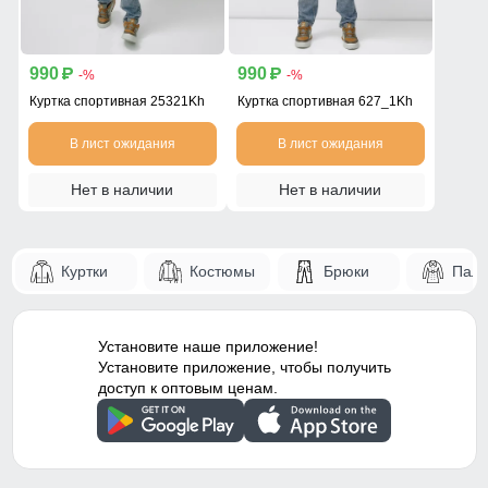
990
990
p
p
-%
-%
Куртка спортивная 25321Kh
Куртка спортивная 627_1Kh
В лист ожидания
В лист ожидания
Нет в наличии
Нет в наличии
Куртки
Костюмы
Брюки
Паль
Установите наше приложение!
Установите приложение, чтобы получить
доступ к оптовым ценам.