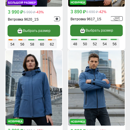
3 890
3 990
p
6 690
-42%
p
6 990
-43%
p
p
Ветровка 9617_1S
Ветровка 9620_1S
Выбрать размер
Выбрать размер
48
50
52
54
56
54
56
58
60
62