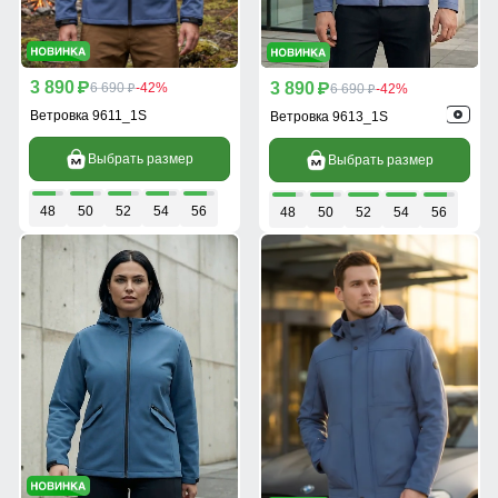
3 890
3 890
p
6 690
-42%
p
6 690
-42%
p
p
Ветровка 9611_1S
Ветровка 9613_1S
Выбрать размер
Выбрать размер
48
50
52
54
56
48
50
52
54
56