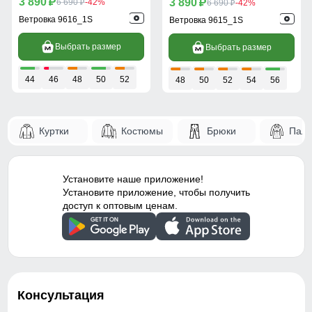
3 890
3 890
p
6 690
-42%
p
6 690
-42%
p
p
Ветровка 9616_1S
Ветровка 9615_1S
Выбрать размер
Выбрать размер
44
46
48
50
52
48
50
52
54
56
Куртки
Костюмы
Брюки
Паль
Установите наше приложение!
Установите приложение, чтобы получить
доступ к оптовым ценам.
Консультация