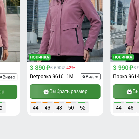
3 890
3 990
p
6 690
-42%
p
6 
p
Ветровка 9616_1M
Парка 961
Видео
Видео
Выбрать размер
Вы
ер
44
46
48
50
52
44
46
2