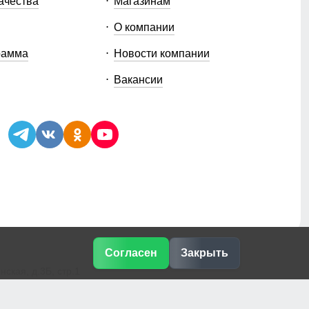
ачества
Магазинам
О компании
рамма
Новости компании
Вакансии
Согласен
Закрыть
ская, д.3Б, стр.1
e