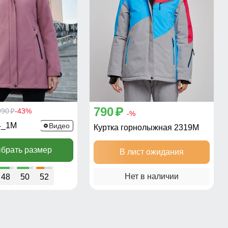
790
990
-43%
p
p
-%
4_1M
Видео
Куртка горнолыжная 2319M
брать размер
В лист ожидания
Нет в наличии
48
50
52