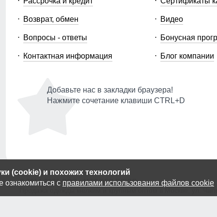
Рассрочка и кредит
Сертификаты к
Возврат, обмен
Видео
Вопросы - ответы
Бонусная прог
Контактная информация
Блог компании
Добавьте нас в закладки браузера!
Нажмите сочетание клавиши CTRL+D
и (cookie) и похожих технологий
© 2014-2026 ООО «МТФОРС ПЛЮС»
е ознакомиться с
правилами использования файлов cookie
Продажа одежды мелким и крупным оптом в Москве, ул. Чагин
Публичная оферта
|
Персональные данные
|
Политика Cooki