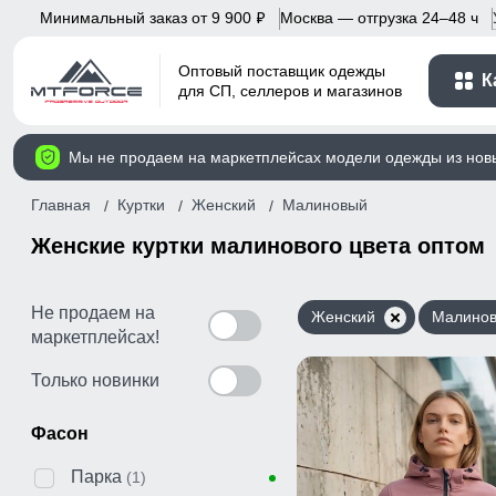
Минимальный заказ от 9 900
Москва — отгрузка 24–48 ч
p
Оптовый поставщик одежды
К
для СП, селлеров и магазинов
Мы не продаем на маркетплейсах модели одежды из нов
Главная
Куртки
Женский
Малиновый
Женские куртки малинового цвета оптом
Не продаем на
Женский
Малино
маркетплейсах!
Только новинки
Фасон
Парка
(1)