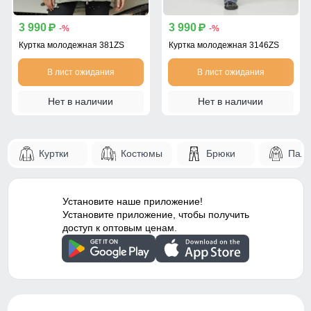
3 990
3 990
p
p
-%
-%
Куртка молодежная 381ZS
Куртка молодежная 3146ZS
В лист ожидания
В лист ожидания
Нет в наличии
Нет в наличии
Куртки
Костюмы
Брюки
Паль
Установите наше приложение!
Установите приложение, чтобы получить
доступ к оптовым ценам.