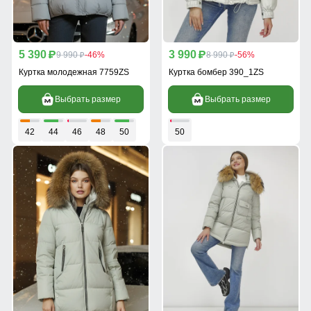
5 390
3 990
p
9 990
-46%
p
8 990
-56%
p
p
Куртка молодежная 7759ZS
Куртка бомбер 390_1ZS
Выбрать размер
Выбрать размер
42
44
46
48
50
50