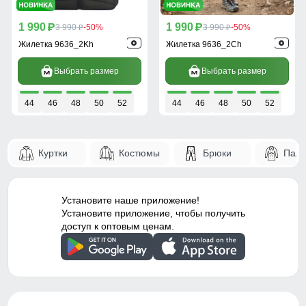
1 990
1 990
p
3 990
-50%
p
3 990
-50%
p
p
Жилетка 9636_2Kh
Жилетка 9636_2Ch
Выбрать размер
Выбрать размер
44
46
48
50
52
44
46
48
50
52
Куртки
Костюмы
Брюки
Паль
Установите наше приложение!
Установите приложение, чтобы получить
доступ к оптовым ценам.