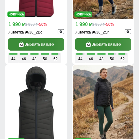
1 990
1 990
p
3 990
-50%
p
3 990
-50%
p
p
Жилетка 9636_2Bo
Жилетка 9636_2Sr
Выбрать размер
Выбрать размер
44
46
48
50
52
44
46
48
50
52