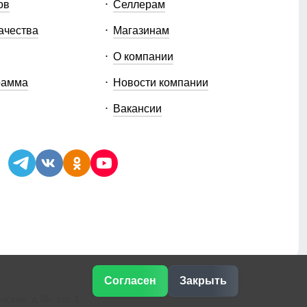
ов
Селлерам
ачества
Магазинам
О компании
рамма
Новости компании
Вакансии
Согласен
Закрыть
ская, д.3Б, стр.1