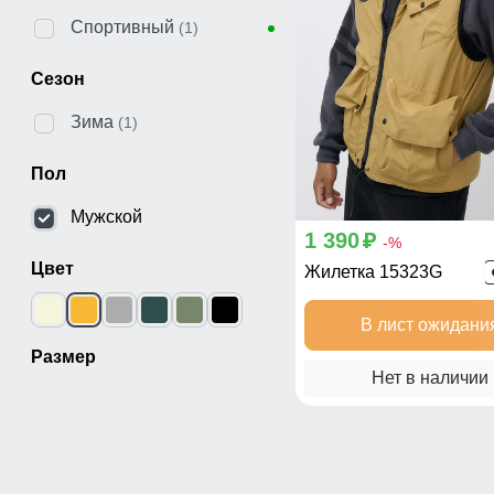
Спортивный
(1)
Сезон
Зима
(1)
Пол
Мужской
1 390
p
-%
Цвет
Жилетка 15323G
В лист ожидани
Размер
Нет в наличии