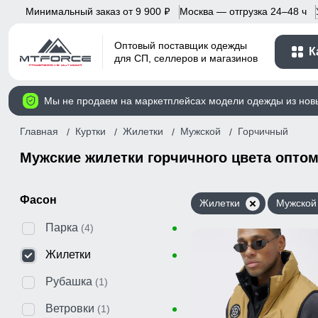
Минимальный заказ от 9 900
Москва — отгрузка 24–48 ч
p
Оптовый поставщик одежды
К
для СП, селлеров и магазинов
Мы не продаем на маркетплейсах модели одежды из нов
Главная
Куртки
Жилетки
Мужской
Горчичный
Мужские жилетки горчичного цвета опто
Фасон
Жилетки
Мужской
Парка
(4)
Жилетки
Рубашка
(1)
Ветровки
(1)