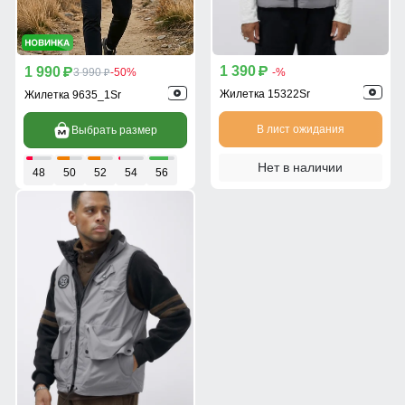
1 390
1 990
p
p
3 990
-50%
-%
p
Жилетка 15322Sr
Жилетка 9635_1Sr
В лист ожидания
Выбрать размер
Нет в наличии
48
50
52
54
56