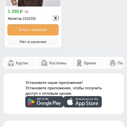
1 390
p
-%
Жилетка 15323Sr
В лист ожидания
Нет в наличии
Куртки
Костюмы
Брюки
Паль
Установите наше приложение!
Установите приложение, чтобы получить
доступ к оптовым ценам.