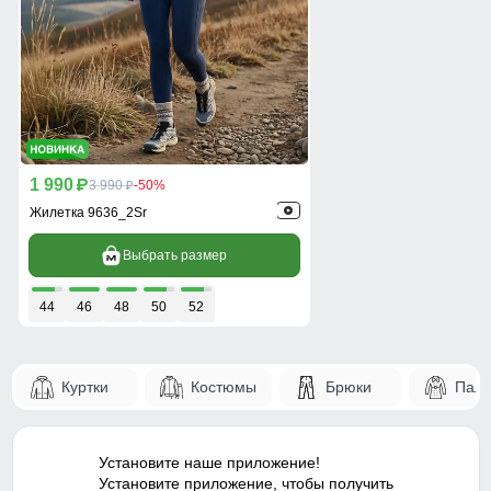
1 990
p
3 990
-50%
p
Жилетка 9636_2Sr
Выбрать размер
44
46
48
50
52
Куртки
Костюмы
Брюки
Паль
Установите наше приложение!
Установите приложение, чтобы получить