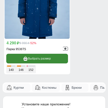
4 290
p
8 990
-52%
p
Парка 9536TS
Выбрать размер
140
146
152
Куртки
Костюмы
Брюки
Паль
Установите наше приложение!