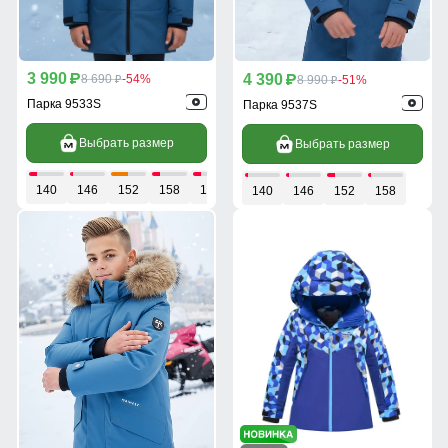
3 990
4 390
p
8 690
-54%
p
8 990
-51%
p
p
Парка 9533S
Парка 9537S
Выбрать размер
Выбрать размер
140
146
152
158
164
140
146
152
158