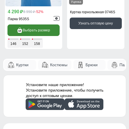
Уценка
4 290
p
8 990
-52%
Куртка горнолыжная 0746S
p
Парка 9535S
Узнать оптовую цену
Выбрать размер
146
152
158
Куртки
Костюмы
Брюки
Паль
Установите наше приложение!
Установите приложение, чтобы получить
доступ к оптовым ценам.