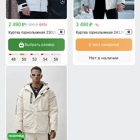
2 490
3 490
p
6 990
-64%
p
-%
p
Куртка горнолыжная 2302Bl
Куртка горнолыжная 2412Bl
Выбрать размер
В лист ожидания
Нет в наличии
48
50
52
54
56