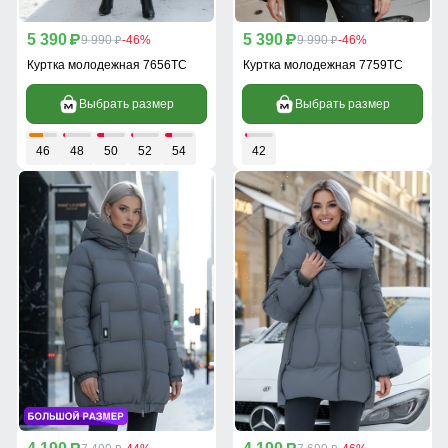
5 390
5 390
p
9 990
-46%
p
9 990
-46%
p
p
Куртка молодежная 7656TC
Куртка молодежная 7759TC
Выбрать размер
Выбрать размер
46
48
50
52
54
42