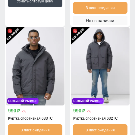
Узнать оптовую цену
В лист ожидания
Нет в наличии
990
990
p
p
-%
-%
Куртка спортивная 633TC
Куртка спортивная 632TC
В лист ожидания
В лист ожидания