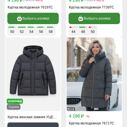
4 190
4 190
p
7 490
-44%
p
7 690
-46%
p
p
Куртка молодежная 7619TC
Куртка молодежная 7739TC
Выбрать размер
Выбрать размер
50
52
54
56
58
44
48
50
Уценка
4 190
p
-%
Куртка женская зимняя УЦЕНКА темно-серого цвета 0966TC
Куртка молодежная 7671TC