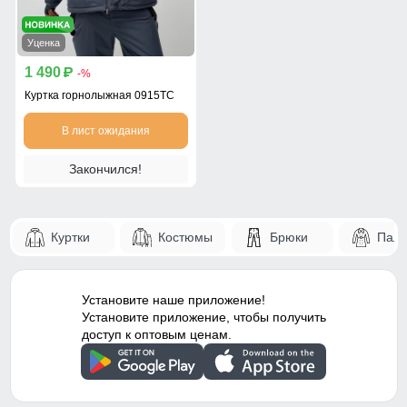
Уценка
1 490
p
-%
Куртка горнолыжная 0915TC
В лист ожидания
Закончился!
Куртки
Костюмы
Брюки
Паль
Установите наше приложение!
Установите приложение, чтобы получить
доступ к оптовым ценам.