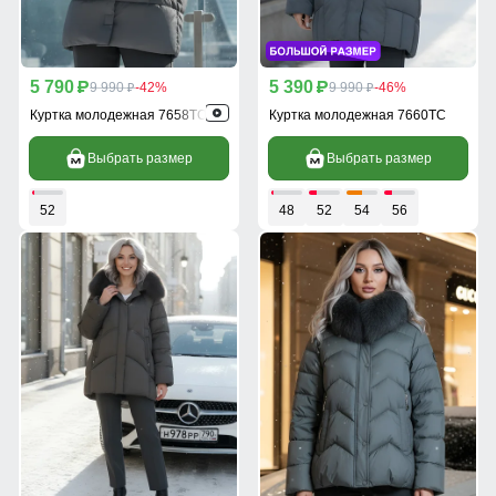
5 790
5 390
p
9 990
-42%
p
9 990
-46%
p
p
Куртка молодежная 7658TC
Куртка молодежная 7660TC
Выбрать размер
Выбрать размер
52
48
52
54
56