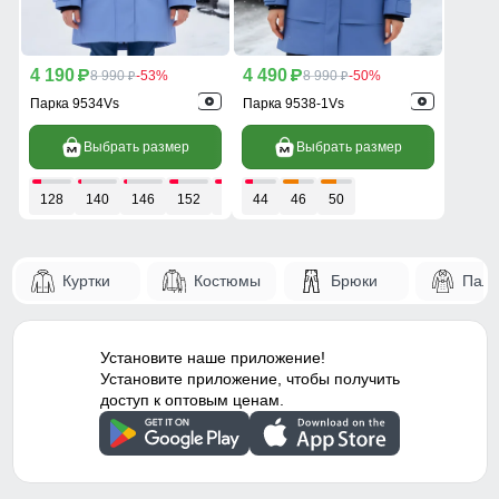
4 190
4 490
p
8 990
-53%
p
8 990
-50%
p
p
Парка 9534Vs
Парка 9538-1Vs
Выбрать размер
Выбрать размер
128
140
146
152
158
44
46
50
Куртки
Костюмы
Брюки
Паль
Установите наше приложение!
Установите приложение, чтобы получить
доступ к оптовым ценам.