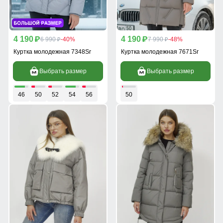
4 190
4 190
p
6 990
-40%
p
7 990
-48%
p
p
Куртка молодежная 7348Sr
Куртка молодежная 7671Sr
Выбрать размер
Выбрать размер
46
50
52
54
56
50