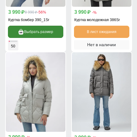
3 990
3 990
p
8 990
-56%
p
-%
p
Куртка бомбер 390_1Sr
Куртка молодежная 386Sr
Выбрать размер
В лист ожидания
Нет в наличии
50