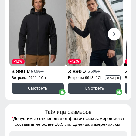
-42%
-42%
-42%
3 890
3 890
3 8
6 690
6 690
p
p
p
p
Ветровка 9611_1Ch
Ветровка 9613_1Ch
Ветро
Видео
Смотреть
Смотреть
Таблица размеров
*
Допустимые отклонения от фактических замеров могут
составить не более ±0,5 см. Единица измерения: см.