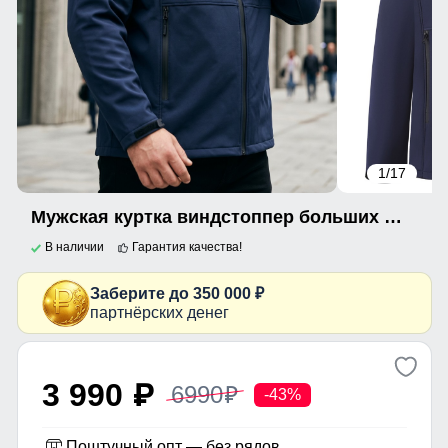
1
/17
Мужская куртка виндстоппер больших размеров спортивный темно-синего цвета 9619_1TS
В наличии
Гарантия качества!
Заберите до 350 000 ₽
партнёрских денег
3 990
6990
p
p
-43%
Поштучный опт — без рядов