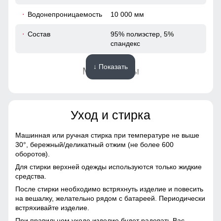
83
Водонепроницаемость
10 000 мм
52
Состав
95% полиэстер, 5%
спандекс
52
↓ Показать
Материалы
132
Материал
Виндстоппер, Софтшелл,
132
Мембранный материал,
Полиэстер
Уход и стирка
58
Материал подкладки
Полиэстер, флис
Машинная или ручная стирка при температуре не выше
30°,
бережный/деликатный отжим (не более 600
64
Фактура материала
Плотная
оборотов).
Для стирки верхней одежды используются только жидкие
Тип ткани
Технологичная ткань
79
средства.
Softshell с эффектом
После стирки необходимо встряхнуть изделие и повесить
Windstopper
83
на вешалку, желательно рядом с батареей. Периодически
встряхивайте изделие.
Паропроницаемость
до 5000 г/м²/24 ч
52
При правильном уходе изделие будет радовать Вас