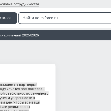
Условия
сотрудничества
аталог
ых коллекций 2025/2026
Уважаемые партнеры!
году хочется вам пожелать
ой стабильности, семейного
учия и уверенности в
ем дне. Чтобы все ваши
были реализованы