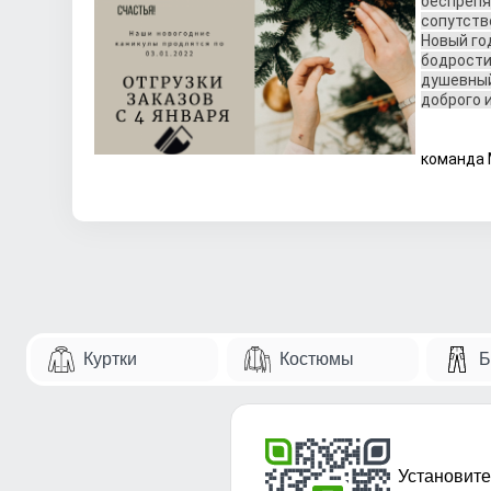
беспрепя
сопутств
Новый го
бодрости
душевный
доброго и
С 
команда
Куртки
Костюмы
Б
Установите