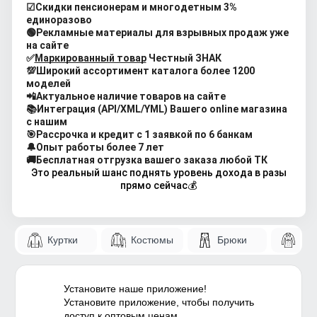
☑Скидки пенсионерам и многодетным 3% 
единоразово
🟢Рекламные материалы для взрывных продаж уже 
на сайте
✅
Маркированный товар
 Честный ЗНАК
💯Широкий ассортимент каталога более 1200 
моделей
📲Актуальное наличие товаров на сайте
📚Интеграция (API/XML/YML) Вашего online магазина 
с нашим
🎯Рассрочка и кредит с 1 заявкой по 6 банкам
🔔Опыт работы более 7 лет
🚚Бесплатная отгрузка вашего заказа 
любой ТК
 Это реальный шанс поднять уровень дохода в разы 
прямо сейчас💰
Куртки
Костюмы
Брюки
Па
Установите наше приложение!
Установите приложение, чтобы получить
доступ к оптовым ценам.