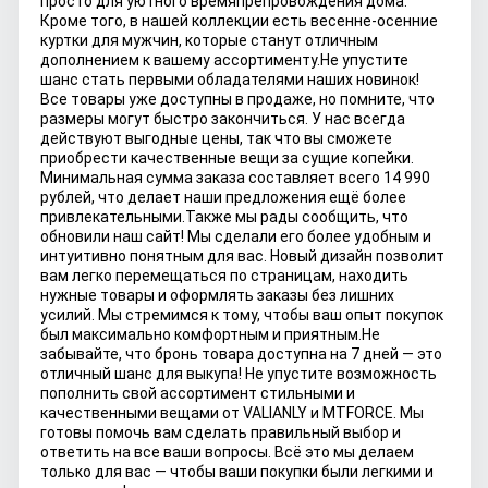
просто для уютного времяпрепровождения дома.
Кроме того, в нашей коллекции есть весенне-осенние
куртки для мужчин, которые станут отличным
дополнением к вашему ассортименту.
Не упустите
шанс стать первыми обладателями наших новинок!
Все товары уже доступны в продаже, но помните, что
размеры могут быстро закончиться. У нас всегда
действуют выгодные цены, так что вы сможете
приобрести качественные вещи за сущие копейки.
Минимальная сумма заказа составляет всего 14 990
рублей, что делает наши предложения ещё более
привлекательными.
Также мы рады сообщить, что
обновили наш сайт! Мы сделали его более удобным и
интуитивно понятным для вас. Новый дизайн позволит
вам легко перемещаться по страницам, находить
нужные товары и оформлять заказы без лишних
усилий. Мы стремимся к тому, чтобы ваш опыт покупок
был максимально комфортным и приятным.
Не
забывайте, что бронь товара доступна на 7 дней — это
отличный шанс для выкупа! Не упустите возможность
пополнить свой ассортимент стильными и
качественными вещами от VALIANLY и MTFORCE. Мы
готовы помочь вам сделать правильный выбор и
ответить на все ваши вопросы. Всё это мы делаем
только для вас — чтобы ваши покупки были легкими и