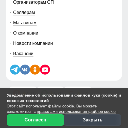
Организаторам СП
Селлерам
Магазинам
О компании
Новости компании
Вакансии
5.0
5.0
5.0
Уведомление об использовании файлов куки (cookie) и
похожих технологий
Этот сайт использует файлы cookie. Вы можете
© 2014-2026 ООО «МТФОРС ПЛЮС»
ознакомиться с
правилами использования файлов cookie
Продажа одежды мелким и крупным оптом в Москве, ул. Чагинская,
д.3Б, стр.1
Согласен
Закрыть
Публичная оферта
|
Персональные данные
|
Политика Cookie