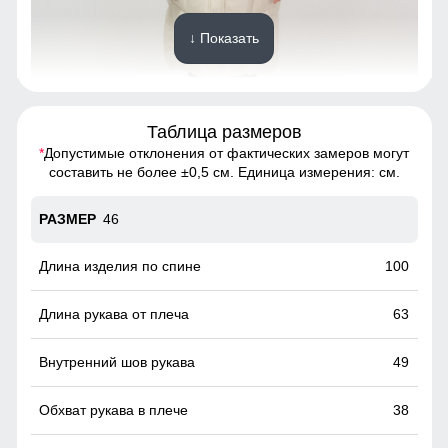
↓ Показать
Таблица размеров
*
Допустимые отклонения от фактических замеров могут
Удобно расстёгивается снизу, не стесняет движения,
составить не более ±0,5 см. Единица измерения: см.
особенно комфортна при вождении и в поездках на
транспорте.
46
Капюшон фиксируется стильным скрытым
100
магнитом!
Удобно и надёжно, без лишних деталей. Обеспечивает
63
аккуратный вид стиль и комфортную посадку.
49
38