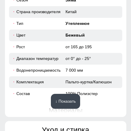
Сезон
Зима
112
Пальто подчёркивает силуэт, удобно сидит по фигуре и не
Страна производителя
Китай
сковывает движений.
116
Тип
Утепленное
40
Цвет
Бежевый
62
Рост
от 165 до 195
Диапазон температур
от 0° до - 25°
50
Водонепроницаемость
7 000 мм
105
Комплектация
Пальто-куртка/Капюшон
65
Состав
100% Полиэстер
↓ Показать
49
Материалы
40
Материал
Мембранные материалы,
Уход и стирка
Полиэстер, Плащевка,