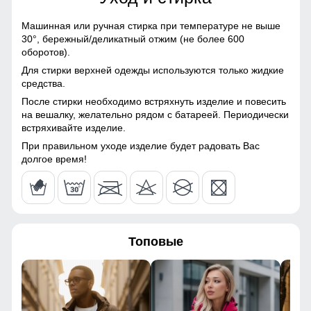
116
Болонь, Экологичные
материалы
Машинная или ручная стирка при температуре не выше
120
30°,
бережный/деликатный отжим (не более 600
Материал подкладки
Полиэстер
оборотов).
Пальто подчёркивает силуэт, удобно сидит по фигуре и не
41
Для стирки верхней одежды используются только жидкие
Материал подкладки
Полиэстер
сковывает движений.
средства.
капюшона
После стирки необходимо встряхнуть изделие и повесить
62
Утеплённый капюшон!
на вешалку, желательно рядом с батареей. Периодически
Материал подкладки
Полиэстер
встряхивайте изделие.
кармана
Надёжно защищает от холода, ветра и осадков. Идеален
При правильном уходе изделие будет радовать Вас
52
для зимней погоды, не требует головного убора.
Материал наполнителя
Синтепон
долгое время!
105
Фактура материала
Шероховатая, стеганная
65
Утеплитель гр
от 420 до 620
Топовые
Плотность утеплителя (г/
240
49
кв.м)
40
Конструктивные особенности