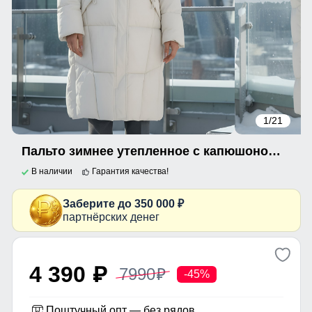
1
/21
Пальто зимнее утепленное с капюшоном женское бежевого цвета 7709B
В наличии
Гарантия качества!
Заберите до 350 000 ₽
партнёрских денег
4 390
7990
p
p
-45%
Поштучный опт — без рядов