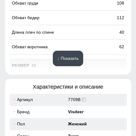
108
112
40
62
↓ Показать
48
103
Характеристики и описание
63
Артикул
7709B
49
Бренд
Visdeer
Удобно и надёжно, без лишних деталей. Обеспечивает
аккуратный вид стиль и комфортную посадку.
38
Пол
Женский
Идеальная посадка!