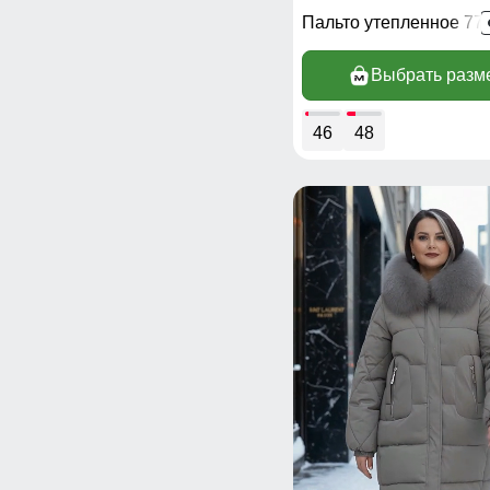
Пальто утепленное 77
Выбрать разм
46
48