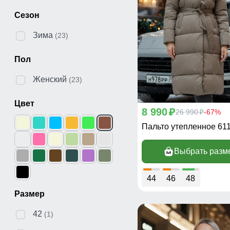
Сезон
Зима
(23)
Пол
Женский
(23)
Цвет
8 990
p
26 990
-67%
p
Пальто утепленное 61
Выбрать разм
44
46
48
Размер
42
(1)