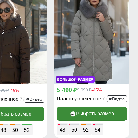
5 490
p
9 990
-45%
990
-45%
p
p
Пальто утепленное 7753K
епленное 7729K
Видео
Видео
Выбрать размер
брать размер
48
50
52
54
48
50
52