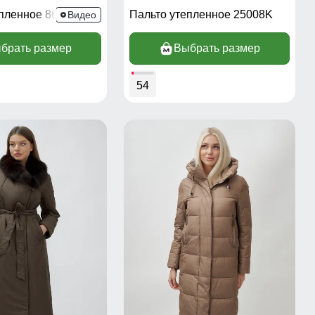
епленное 8628K
Пальто утепленное 25008K
Видео
брать размер
Выбрать размер
54