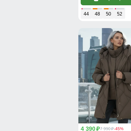
44
48
50
52
4 390
p
7 990
-45%
p