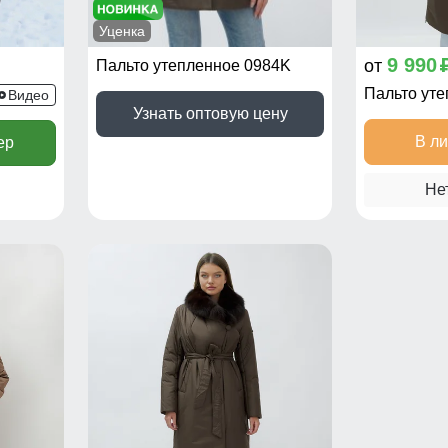
Уценка
9 990
от
Пальто утепленное 0984K
Пальто ут
29K
Видео
Узнать оптовую цену
В л
ер
Не