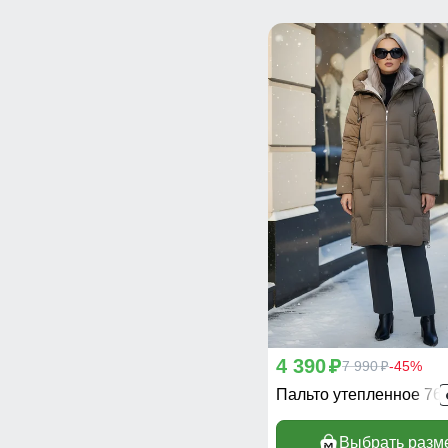
4 390
p
7 990
-45%
p
Пальто утепленное 76
Выбрать разм