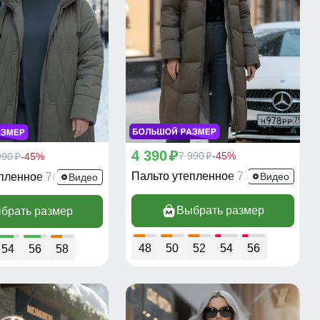
4 390
p
7 990
-45%
990
-45%
p
p
Пальто утепленное 7702K
епленное 7699K
Видео
Видео
Выбрать размер
брать размер
48
50
52
54
56
54
56
58