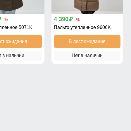
4 390
p
p
-%
-%
епленное 5071K
Пальто утепленное 9606K
ист ожидания
В лист ожидания
т в наличии
Нет в наличии