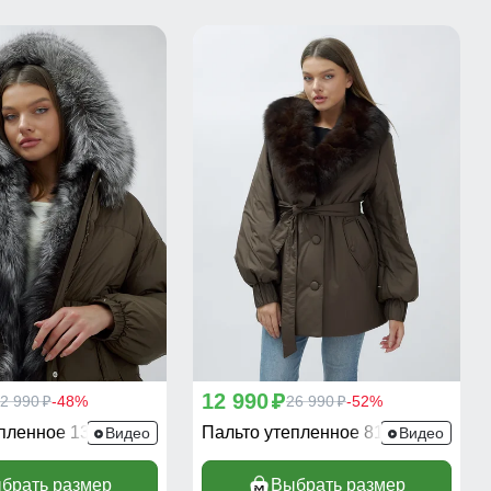
12 990
2 990
-48%
p
26 990
-52%
p
p
епленное 1313K
Пальто утепленное 8166K
Видео
Видео
брать размер
Выбрать размер