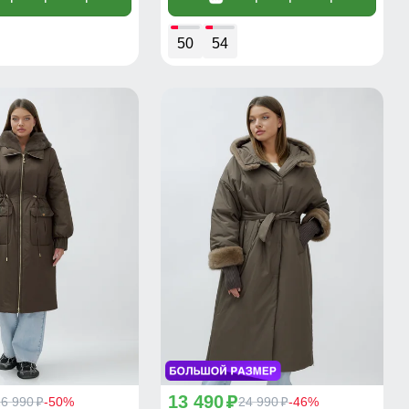
50
54
13 490
26 990
-50%
p
24 990
-46%
p
p