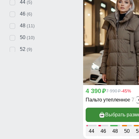
44
(5)
46
(6)
48
(11)
50
(10)
52
(9)
54
(9)
56
(4)
58
(1)
4 390
p
7 990
-45%
p
Пальто утепленное 77
Выбрать разм
44
46
48
50
5