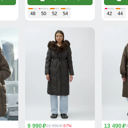
48
50
52
54
42
44
9 990
13 490
p
22 990
-57%
p
p