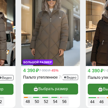
4 390
4 390
p
7 990
-45%
p
7 
p
Пальто утепленное 7637K
00K
Видео
Пальто ут
Видео
Выбрать размер
ер
Вы
48
50
52
54
56
2
44
46