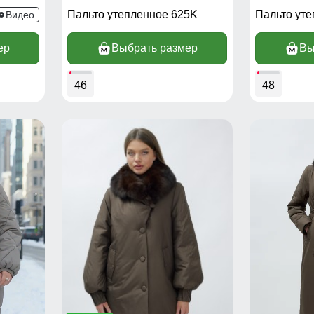
32K
Пальто утепленное 625K
Пальто ут
Видео
ер
Выбрать размер
Вы
46
48