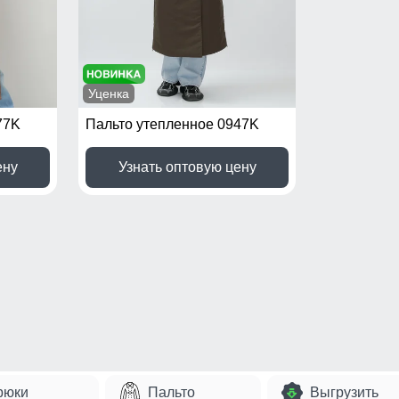
Уценка
77K
Пальто утепленное 0947K
ену
Узнать оптовую цену
рюки
Пальто
Выгрузить