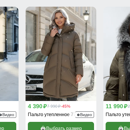
4 390
11 990
p
7 990
-45%
p
2
p
38K
Пальто утепленное 7747K
Пальто ут
Видео
Видео
ер
Выбрать размер
Вы