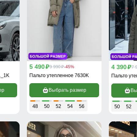
5 490
4 390
p
9 990
-45%
p
7 
p
1_1K
Пальто утепленное 7630K
Пальто ут
ер
Выбрать размер
Вы
48
50
52
54
56
50
52