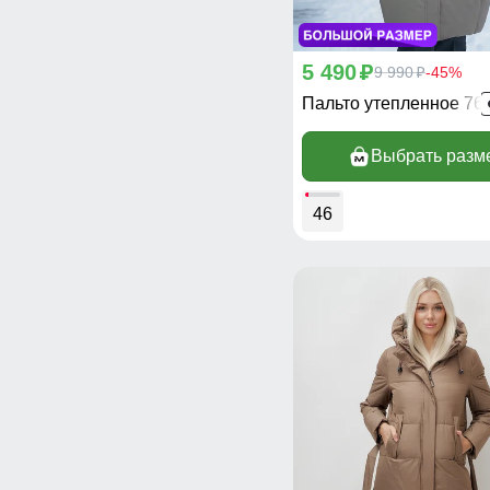
5 490
p
9 990
-45%
p
Пальто утепленное 76
Выбрать разм
46