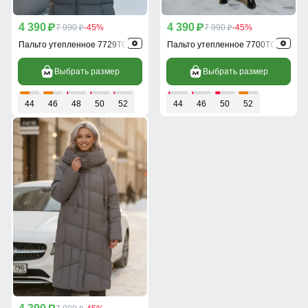
4 390
4 390
p
7 990
-45%
p
7 990
-45%
p
p
Пальто утепленное 7729TC
Пальто утепленное 7700TC
Выбрать размер
Выбрать размер
44
46
48
50
52
44
46
50
52