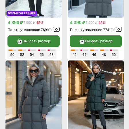
4 390
4 390
p
7 990
-45%
p
7 990
-45%
p
p
Пальто утепленное 7699TC
Пальто утепленное 7741TC
Выбрать размер
Выбрать размер
50
52
54
56
58
42
44
46
48
50