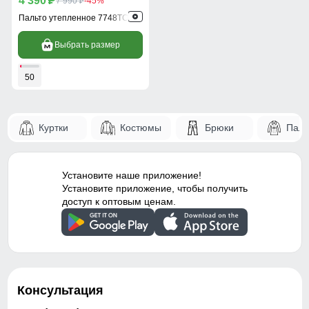
4 390
p
7 990
-45%
p
Пальто утепленное 7748TC
Выбрать размер
50
Куртки
Костюмы
Брюки
Паль
Установите наше приложение!
Установите приложение, чтобы получить
доступ к оптовым ценам.
Консультация