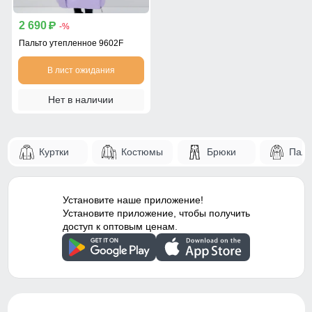
2 690
p
-%
Пальто утепленное 9602F
В лист ожидания
Нет в наличии
Куртки
Костюмы
Брюки
Паль
Установите наше приложение!
Установите приложение, чтобы получить
доступ к оптовым ценам.