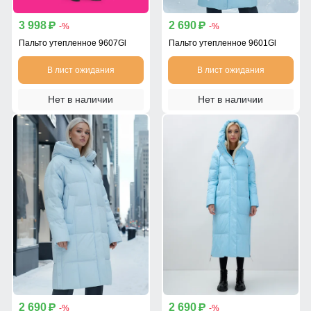
3 998
2 690
p
p
-%
-%
Пальто утепленное 9607Gl
Пальто утепленное 9601Gl
В лист ожидания
В лист ожидания
Нет в наличии
Нет в наличии
2 690
2 690
p
p
-%
-%