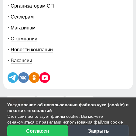
Организаторам СП
Селлерам
Магазинам
О компании
Новости компании
Вакансии
5.0
5.0
5.0
Уведомление об использовании файлов куки (cookie) и
похожих технологий
Этот сайт использует файлы cookie. Вы можете
© 2014-2026 ООО «МТФОРС ПЛЮС»
ознакомиться с
правилами использования файлов cookie
Продажа одежды мелким и крупным оптом в Москве, ул. Чагинская,
д.3Б, стр.1
Согласен
Закрыть
Сортировка
Фильтры
Публичная оферта
|
Персональные данные
|
Политика Cookie