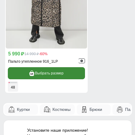
5 990
p
14 990
-60%
p
Пальто утепленное 916_1LP
Выбрать размер
48
Куртки
Костюмы
Брюки
Паль
Установите наше приложение!