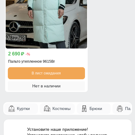
2 690
p
-%
Пальто утепленное 9615Br
В лист ожидания
Нет в наличии
Куртки
Костюмы
Брюки
Паль
Установите наше приложение!