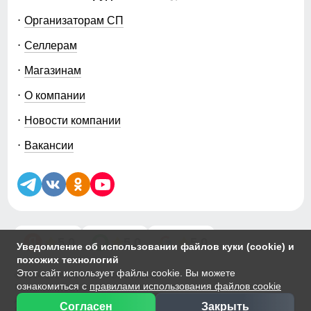
Организаторам СП
Селлерам
Магазинам
О компании
Новости компании
Вакансии
5.0
5.0
5.0
Уведомление об использовании файлов куки (cookie) и
похожих технологий
Этот сайт использует файлы cookie. Вы можете
© 2014-2026 ООО «МТФОРС ПЛЮС»
ознакомиться с
правилами использования файлов cookie
Продажа одежды мелким и крупным оптом в Москве, ул. Чагинская,
д.3Б, стр.1
Согласен
Закрыть