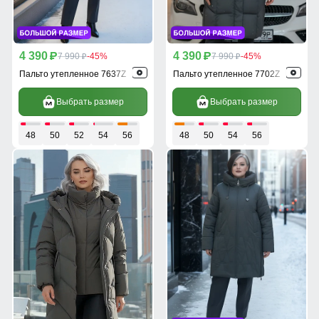
4 390
4 390
p
7 990
-45%
p
7 990
-45%
p
p
Пальто утепленное 7637Z
Пальто утепленное 7702Z
Выбрать размер
Выбрать размер
48
50
52
54
56
48
50
54
56