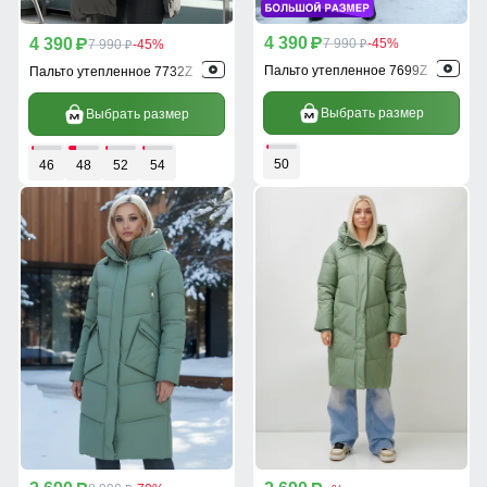
4 390
4 390
p
7 990
-45%
p
7 990
-45%
p
p
Пальто утепленное 7699Z
Пальто утепленное 7732Z
Выбрать размер
Выбрать размер
50
46
48
52
54