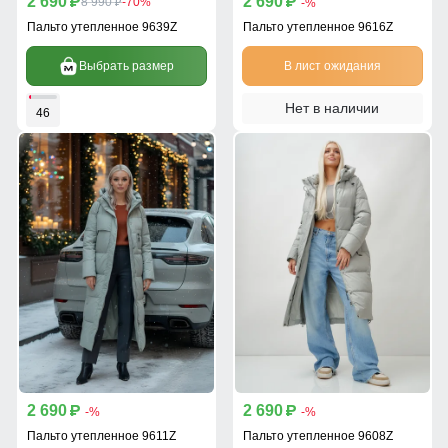
2 690
2 690
p
8 990
-70%
p
-%
p
Пальто утепленное 9639Z
Пальто утепленное 9616Z
Выбрать размер
В лист ожидания
Нет в наличии
46
2 690
2 690
p
p
-%
-%
Пальто утепленное 9611Z
Пальто утепленное 9608Z