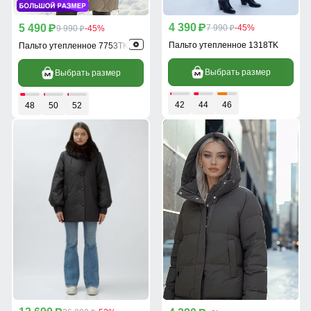
4 390
5 490
p
7 990
-45%
p
9 990
-45%
p
p
Пальто утепленное 1318TK
Пальто утепленное 7753TK
Выбрать размер
Выбрать размер
42
44
46
48
50
52