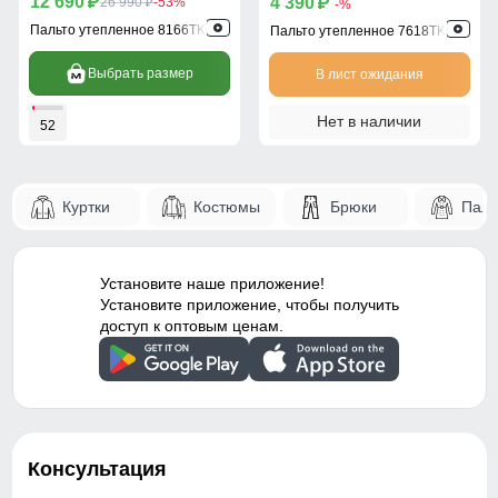
12 690
4 390
p
26 990
-53%
p
p
-%
Пальто утепленное 8166TK
Пальто утепленное 7618TK
Выбрать размер
В лист ожидания
Нет в наличии
52
Куртки
Костюмы
Брюки
Паль
Установите наше приложение!
Установите приложение, чтобы получить
доступ к оптовым ценам.
Консультация