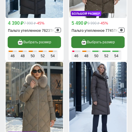
4 390
5 490
p
7 990
-45%
p
9 990
-45%
p
p
Пальто утепленное 7623TK
Пальто утепленное 7745TK
Выбрать размер
Выбрать размер
46
48
50
52
54
46
48
50
52
54