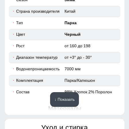
50
вариантом для повседневного использования.
Страна производителя
Китай
64
Тип
Парка
52
Цвет
Черный
Рост
от 160 до 198
86
Диапазон температур
от +3° до - 30°
69
Водонепроницаемость
7000 мм
22
Комплектация
Парка/Капюшон
58
Состав
98% Хлопок 2% Поролон
↓ Показать
60
Материалы
50
Материал
Мембранные материалы,
Уход и стирка
Хлопок, Полиэстер,