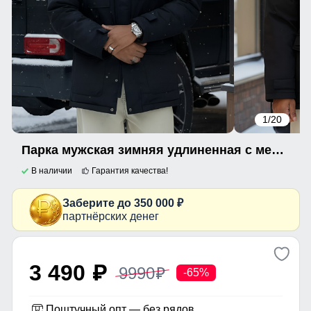
1
/20
Парка мужская зимняя удлиненная с мехом черного цвета 8751Ch
В наличии
Гарантия качества!
Заберите до 350 000 ₽
партнёрских денег
3 490
9990
p
p
-65%
Поштучный опт — без рядов