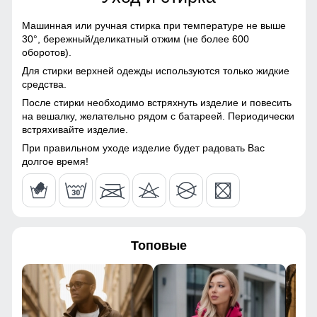
64
Искусственный мех,
Тефлон
Машинная или ручная стирка при температуре не выше
Подкладка из меха и полиэстера: Устойчива к износу и
30°,
бережный/деликатный отжим (не более 600
54
Материал подкладки
Полиэстер/Мех
легко очищается, что делает костюм идеальным
оборотов).
вариантом для повседневного использования.
Для стирки верхней одежды используются только жидкие
Материал подкладки
Мех
88
средства.
воротника
Водонепроницаемость: 4000 мм
После стирки необходимо встряхнуть изделие и повесить
70
на вешалку, желательно рядом с батареей. Периодически
Материал подкладки
Мех
Ткань куртки обработана водоотталкивающей пропиткой
встряхивайте изделие.
капюшона
снаружи и антибактериальной внутри.
Водонепроницаемая мембрана обеспечивает
22
При правильном уходе изделие будет радовать Вас
Материал наполнителя
Тинсулейт
превосходную защиту при мокром снеге или ледяном
долгое время!
дожде и оперативно отводит влагу от тела наружу,
60
сохраняя тепло и комфорт.
Фактура материала
плотная
62
Утеплитель гр
от 460 до 580
Топовые
Плотность утеплителя (г/
280
53
кв.м)
64
Конструктивные особенности