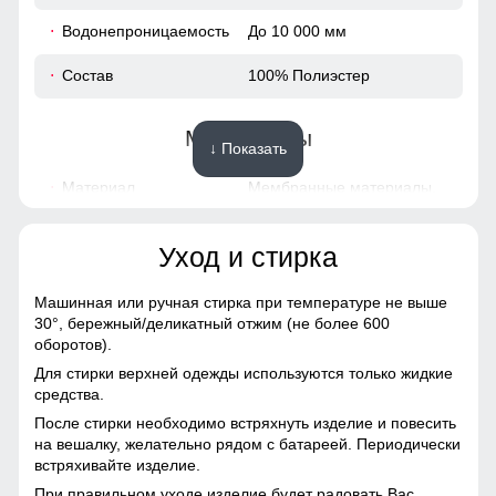
65
Водонепроницаемость
До 10 000 мм
44
Состав
100% Полиэстер
38
Материалы
↓ Показать
92
Материал
Мембранные материалы,
Полиэстер, Тефлон,
100
Плащевка
Уход и стирка
54
Материал подкладки
Полиэстер/Овчина
куртки
Машинная или ручная стирка при температуре не выше
30°,
бережный/деликатный отжим (не более 600
158 (13 ЛЕТ)
Материал подкладки
Полиэстер/Овчина
оборотов).
капюшона
Для стирки верхней одежды используются только жидкие
94
средства.
Материал подкладки
Полиэстер/Флис
После стирки необходимо встряхнуть изделие и повесить
воротника
67
на вешалку, желательно рядом с батареей. Периодически
встряхивайте изделие.
Материал наполнителя
Тинсулейт (Thinsulate)
46
При правильном уходе изделие будет радовать Вас