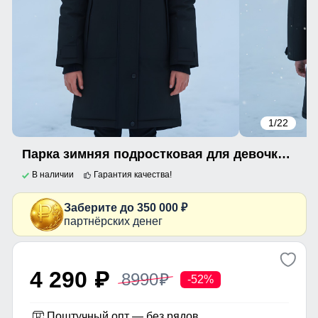
1
/22
Парка зимняя подростковая для девочки с капюшоном и мехом черного цвета 9536Ch
В наличии
Гарантия качества!
Заберите до 350 000 ₽
партнёрских денег
4 290
8990
p
p
-52%
Поштучный опт — без рядов