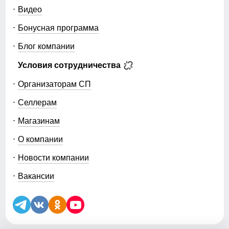
карманы сохраняют вещи под рукой, а внутренние
Видео
лямки позволяют носить парку на плечах в
помещении — удобно в школе и торговых центрах.
Бонусная программа
Родителям — практичность и защита от холода,
Блог компании
девочке — стиль и комфорт каждый день.
Условия сотрудничества
Организаторам СП
Селлерам
Магазинам
О компании
Новости компании
Вакансии