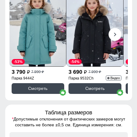
-53%
-54%
-54%
3 790
3 690
3 6
7 990
7 990
p
p
p
p
Парка 9444Z
Парка 9532Ch
Парка
Видео
Смотреть
Смотреть
Таблица размеров
*
Допустимые отклонения от фактических замеров могут
составить не более ±0,5 см. Единица измерения: см.