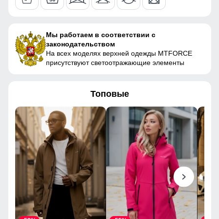
Покрой
Прямой
52
полукомбинезона
Мы работаем в соответствии с
Тип кармана
Прорезной (невидимка) на
21
законодательством
молнии
На всех моделях верхней одежды MTFORCE
13
присутствуют светоотражающие элементы
Опции полукомбинезона
Съемный бретели
Конструктивность
Снегозащитные гамаши,
50 (XXL)
Топовые
элемента
расширитель штанин
Внутренние швы
Проклеены
117
Вид застежки
Защелка/Кнопки/Молния/
81
Липучки/Фиксатор
Особенности модели
Влагонепроницаемая/
42
Дышищая
42
Дизайн и стиль
Ткань полукомбинезона обработана водоотталкивающей
56
пропиткой снаружи и антибактериальной внутри.