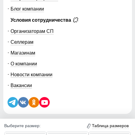
Блог компании
Условия сотрудничества
Организаторам СП
Селлерам
Магазинам
О компании
Новости компании
Вакансии
Таблица размеров
Выберите размер:
5.0
5.0
5.0
Уведомление об использовании файлов куки (cookie) и