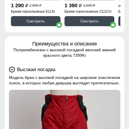
1 290
1 390
9
от
2 990
3 990
p
p
p
p
Брюки горнолыжные 811Sr
Брюки горнолыжные 2111Ch
Брюки
Смотреть
Смотреть
Преимущества и описание
Полукомбинезон с высокой посадкой женский зимний
красного цвета 7399Kr
Высокая посадка
Модель брюк с высокой посадкой на широком эластичном
поясе, в которых любая девушка выглядит притягательно.