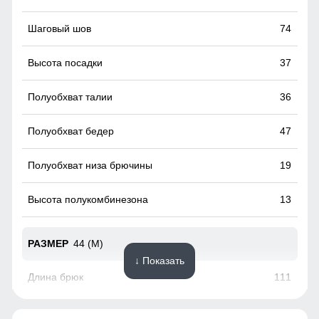
такое строение как показано на фото, очень удобно,
такие подтяжки не будут сползать с плеча при любой
74
активности.
37
36
47
19
13
44 (M)
↓ Показать
111
78