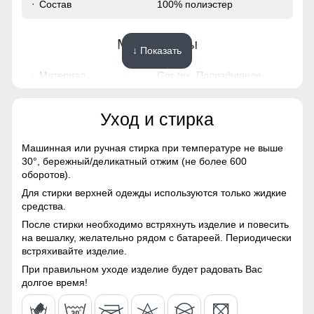
Состав
100% полиэстер
39
Материалы
↓ Показать
50
Материал
Gor-tex, Полиэфирное
волокно, Мембранные
21
материалы, Полиэстер,
Плащевка, Тефлон, Ткань,
Уход и стирка
13
Экологичные материалы
Машинная или ручная стирка при температуре не выше
Материал подкладки
Полиэстер
30°,
бережный/деликатный отжим (не более 600
48 (XL)
оборотов).
Материал наполнителя
Тинсулейт
Карманы служат местом хранения различных мелочей.
Для стирки верхней одежды используются только жидкие
115
средства.
Особенность ткани
Плотная мембранная
Водонепроницаемость: 10 000 мм
После стирки необходимо встряхнуть изделие и повесить
ткань
80
на вешалку, желательно рядом с батареей. Периодически
Ткань полукомбинезона обработана водоотталкивающей
встряхивайте изделие.
Утеплитель, гр
от 260 до 360 гр
пропиткой снаружи и антибактериальной внутри.
Водонепроницаемая мембрана обеспечивает
40
При правильном уходе изделие будет радовать Вас
превосходную защиту при мокром снеге или ледяном
долгое время!
Конструктивные особенности
дожде и оперативно отводит влагу от тела наружу,
41
сохраняя тепло и комфорт.