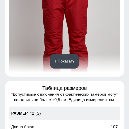
↓ Показать
Таблица размеров
*
Допустимые отклонения от фактических замеров могут
Модель брюк с высокой посадкой на широком эластичном
составить не более ±0,5 см. Единица измерения: см.
поясе, в которых любая девушка выглядит притягательно.
42 (S)
Регулируемые съемные бретели
Их назначение объяснять не стоит, просто отметим, что
107