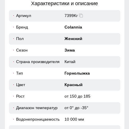
Характеристики и описание
37
Артикул
7399Kr
Их назначение объяснять не стоит, просто отметим, что
такое строение как показано на фото, очень удобно,
38
Бренд
Colannia
такие подтяжки не будут сползать с плеча при любой
активности.
49
Пол
Женский
Удобные и вместительные карманы
Сезон
Зима
20
Карманы служат местом хранения различных мелочей.
Страна производителя
Китай
13
Тип
Горнолыжка
46 (L)
Цвет
Красный
Рост
от 150 до 185
113
Диапазон температур
от 0° до -35°
80
Водонепроницаемость
10 000 мм
37