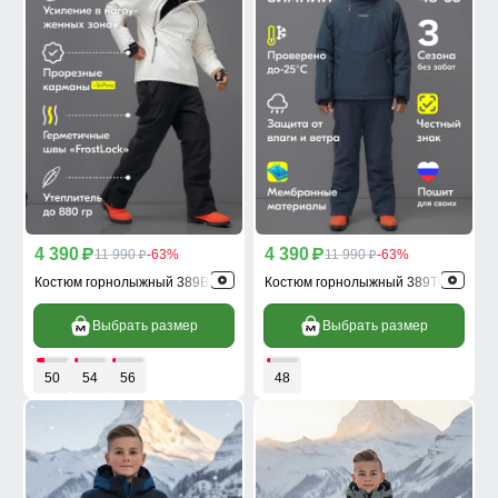
4 390
4 390
p
11 990
-63%
p
11 990
-63%
p
p
Костюм горнолыжный 389Bl
Костюм горнолыжный 389TC
Выбрать размер
Выбрать размер
50
54
56
48