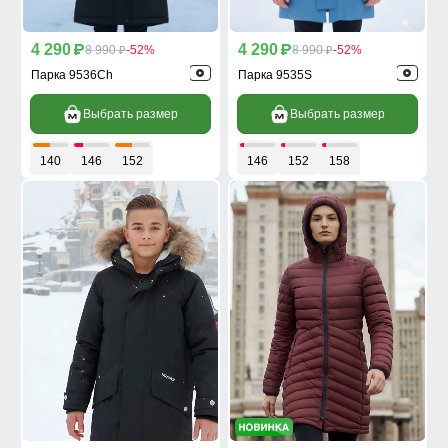
4 290
4 290
p
8 990
-52%
p
8 990
-52%
p
p
Парка 9536Ch
Парка 9535S
Выбрать размер
Выбрать размер
140
146
152
146
152
158