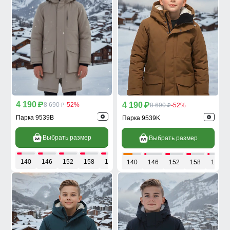
4 190
4 190
p
8 690
-52%
p
8 690
-52%
p
p
Парка 9539B
Парка 9539K
Выбрать размер
Выбрать размер
140
146
152
158
164
140
146
152
158
164