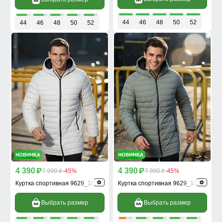
44
46
48
50
52
44
46
48
50
52
4 390
4 390
p
7 990
-45%
p
7 990
-45%
p
p
Куртка спортивная 9629_1B
Куртка спортивная 9629_1Z
Выбрать размер
Выбрать размер