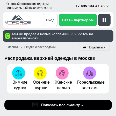
Оптовый поставщик одежды.
+7 495 134 47 78
Минимальный заказ от 9 900
p
Вход
Стать партнёром
Мы не продаем новые коллекции 2025/2026 на
маркетплейсах.
Главная
Скидки и распродажи
Поделиться
Распродажа верхней одежды в Москве
Зимние
Осенние
Женские
Горнолыжные
Му
куртки
куртки
пальто
костюмы
бо
Показать все фильтры