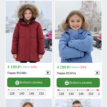
4 190
4 190
p
8 990
-53%
p
8 990
-53%
p
p
Парка 9534Bo
Парка 9534Vs
Выбрать размер
Выбрать размер
128
140
146
152
128
140
146
152
158