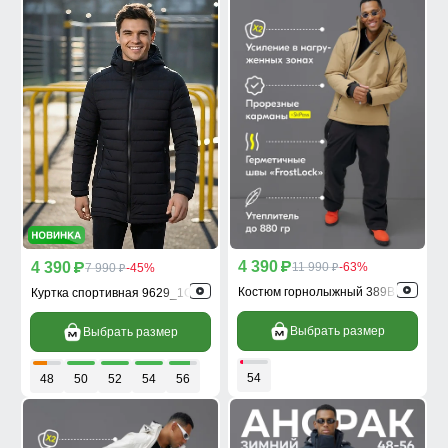
4 390
4 390
p
11 990
-63%
p
7 990
-45%
p
p
Костюм горнолыжный 389B
Куртка спортивная 9629_1Ch
Выбрать размер
Выбрать размер
54
48
50
52
54
56