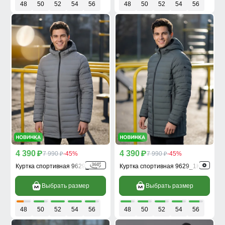
48
50
52
54
56
48
50
52
54
56
4 390
4 390
p
7 990
-45%
p
7 990
-45%
p
p
Куртка спортивная 9629_1Sr
Куртка спортивная 9629_1Kh
Выбрать размер
Выбрать размер
48
50
52
54
56
48
50
52
54
56