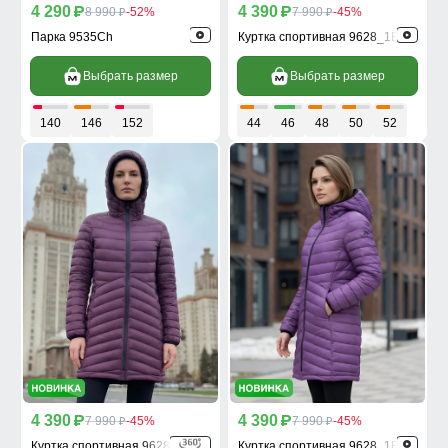
4 290
4 390
p
8 990
-52%
p
7 990
-45%
p
p
Парка 9535Ch
Куртка спортивная 9628_1Bo
Выбрать размер
Выбрать размер
140
146
152
44
46
48
50
52
4 390
4 390
p
7 990
-45%
p
7 990
-45%
p
p
Куртка спортивная 9628_1TF
Куртка спортивная 9628_1F