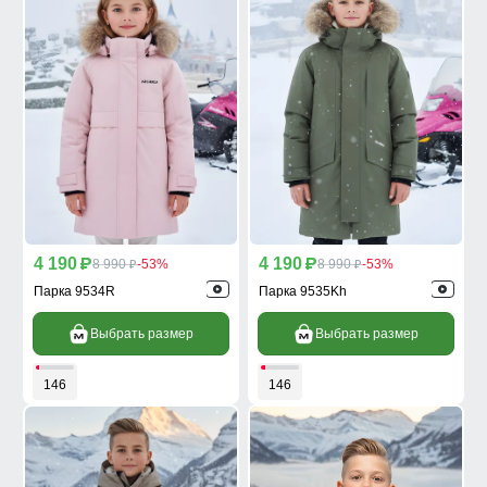
4 190
4 190
p
8 990
-53%
p
8 990
-53%
p
p
Парка 9534R
Парка 9535Kh
Выбрать размер
Выбрать размер
146
146