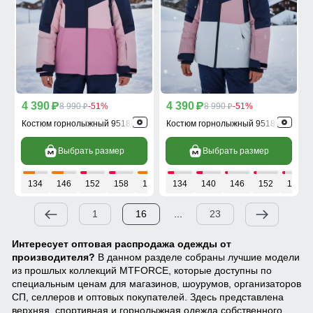
4 390
4 390
p
8 990
-51%
p
8 990
-51%
p
p
Костюм горнолыжный 9518R
Костюм горнолыжный 9518Sr
Выбрать размер
Выбрать размер
134
146
152
158
164
134
140
146
152
158
1
16
...
23
Интересует оптовая распродажа одежды от
производителя?
В данном разделе собраны лучшие модели
из прошлых коллекций MTFORCE, которые доступны по
специальным ценам для магазинов, шоурумов, организаторов
СП, селлеров и оптовых покупателей. Здесь представлена
верхняя, спортивная и горнолыжная одежда собственного