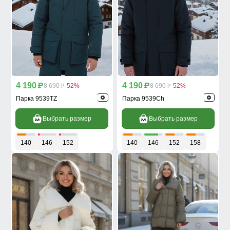
4 190
4 190
p
8 690
-52%
p
8 690
-52%
p
p
Парка 9539TZ
Парка 9539Ch
Выбрать размер
Выбрать размер
140
146
152
140
146
152
158