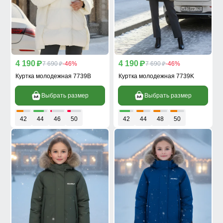
4 190
4 190
p
7 690
-46%
p
7 690
-46%
p
p
Куртка молодежная 7739B
Куртка молодежная 7739K
Выбрать размер
Выбрать размер
42
44
46
50
42
44
48
50