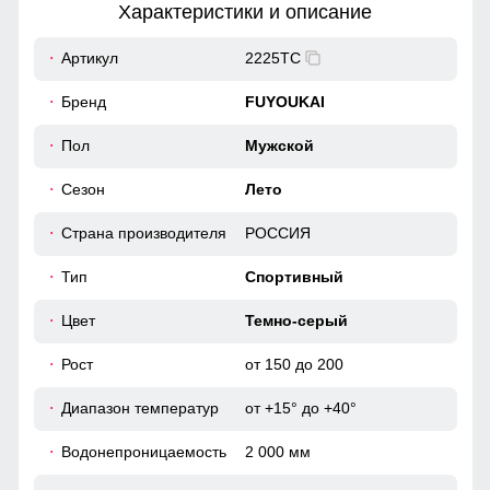
Характеристики и описание
47
Артикул
2225TC
Идеален для тренировок средней интенсивности: бега,
48-50 (L)
Бренд
FUYOUKAI
скалолазания, для силовых упражнений, фитнеса, горных
и беговых лыж, езды на велосипеде.
65
Пол
Мужской
Высокая посадка
Сезон
Лето
32
Модель шорт с высокой посадкой на широком эластичном
поясе, в которых любой парень выглядит притягательно.
Страна производителя
РОССИЯ
10
Тип
Спортивный
47
Цвет
Темно-серый
45
Рост
от 150 до 200
54
Диапазон температур
от +15° до +40°
Водонепроницаемость
2 000 мм
27