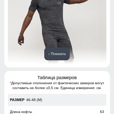
↓ Показать
Таблица размеров
*
Допустимые отклонения от фактических замеров могут
Костюм для занятий спортом и отдыха должен выглядеть
составить не более ±0,5 см. Единица измерения: см.
привлекательно, хорошо облегать тело, лучше отдать
предпочтение синтетике, выводящей пот.
46-48 (M)
Костюм
63