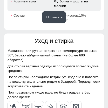
Комплектация
Футболка + шорты на
30
молнии
Состав
90% полиэстер,10%
23
↓ Показать
спандекс
36
Материалы
Уход и стирка
49
Материал
Натуральные материалы,
Полиэстер, Спандекс,
Машинная или ручная стирка при температуре не выше
Трикотаж, Ткань,
50-52 (XL)
30°,
бережный/деликатный отжим (не более 600
Экологичные материалы
оборотов).
Модель шорт с высокой посадкой на широком эластичном
67
Для стирки верхней одежды используются только жидкие
Особенность ткани
Мягкая/Гладкая
поясе, в которых любой парень выглядит притягательно.
средства.
После стирки необходимо встряхнуть изделие и повесить
Утеплитель, гр
Без утеплителя
32
Удобные и вместительные карманы
на вешалку, желательно рядом с батареей. Периодически
встряхивайте изделие.
Прорезные карманы служат местом хранения различных
11
Конструктивные особенности
мелочей.
При правильном уходе изделие будет радовать Вас
долгое время!
49
Покрой костюмы
Свободный