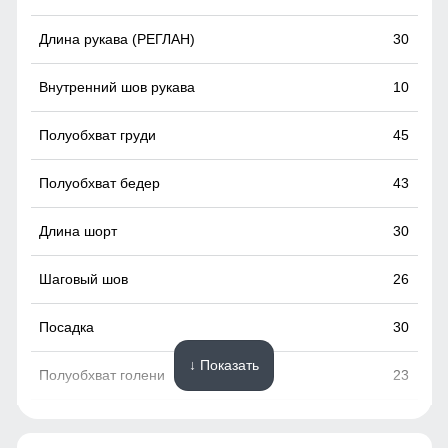
Идеален для тренировок средней интенсивности: бега,
скалолазания, для силовых упражнений, фитнеса, горных
30
и беговых лыж, езды на велосипеде.
10
45
43
30
26
30
↓ Показать
23
33