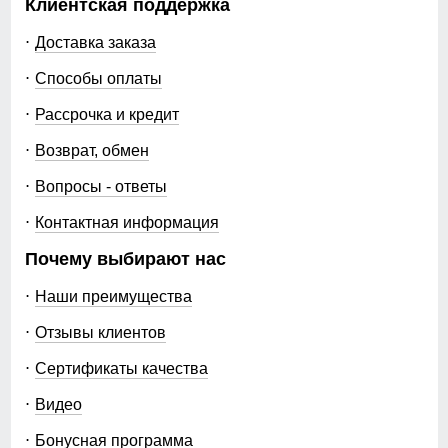
Клиентская поддержка
Доставка заказа
26
Способы оплаты
43
Рассрочка и кредит
55
Возврат, обмен
Вопросы - ответы
Контактная информация
Узнайте как правильно снять
Почему выбирают нас
мерки
Для выбора идеального размера одежды,
Наши преимущества
рекомендуем Вам измерить следующие
параметры при помощи сантиметровой ленты.
Отзывы клиентов
Длина изделия
Сертификаты качества
A
Измеряется от верхней точки плеча
до нижнего края изделия.
Видео
Полуобхват груди
Бонусная программа
Измеряется с передней стороны