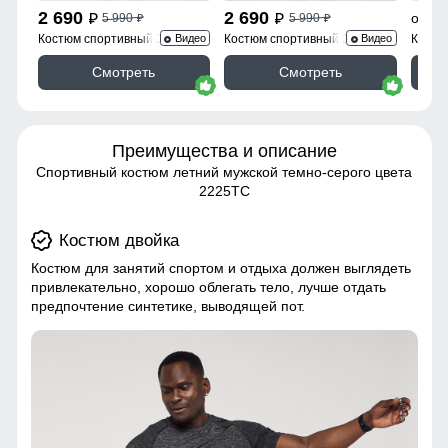
2 690
2 690
2
от
5 990
5 990
p
p
p
p
Костюм спортивный 330Ch
Костюм спортивный 336B
Костю
Видео
Видео
Смотреть
Смотреть
Преимущества и описание
Спортивный костюм летний мужской темно-серого цвета
2225TC
Костюм двойка
Костюм для занятий спортом и отдыха должен выглядеть
привлекательно, хорошо облегать тело, лучше отдать
предпочтение синтетике, выводящей пот.