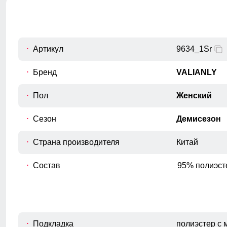
Измеряется по переднему шву, от
C
верхнего среза брюк до шагового
шва.
Обхват талии
Артикул
9634_1Sr
D
Измеряется вокруг самой узкой части
талии.
Бренд
VALIANLY
Обхват бедрa
Пол
Женский
E
Измеряется вокруг самой широкой
части бедер и ягодиц.
Сезон
Демисезон
Обхват низа брючины
F
Измеряется обхват штанины по
Страна производителя
Китай
нижнему краю.
Состав
95% полиэст
Подкладка
полиэстер с