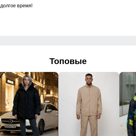
 долгое время!
аккуратно прошитые
Посадка
Низ брючин
Дизайн и стиль
Топовые
 и регулируемым ремнем
иленная
овседневный, спортивный, туристический
 фирменный логотип
 2026
лки, путешествия, активный отдых, природа, повседневная 