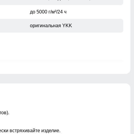
до 5000 г/м²/24 ч
оригинальная YKK
молния, кнопка, внутренняя фиксация
ветрозащитный материал,
влагозащитная пропитка, мягкий
флисовый внутренний слой,
эластичная ткань, повышенная
износостойкость, регулировка объема
ов).
талии, анатомичная посадка, свобода
движений, регулировка по низу брючин
ески встряхивайте изделие.
внутренняя система утяжки на кнопках