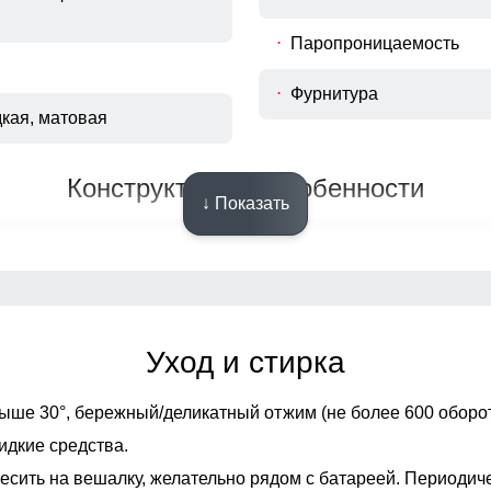
Паропроницаемость
Фурнитура
дкая, матовая
Конструктивные особенности
↓ Показать
ка зауженный
Вид застежки
зные карманы на
Особенности модели
ой молнии
Уход и стирка
ыше 30°,
бережный/деликатный отжим (не более 600 оборот
ейбл, влагозащитные
ративная строчка, ремень,
идкие средства.
ая фурнитура
есить на вешалку, желательно рядом с батареей. Периодич
Регулировка талии