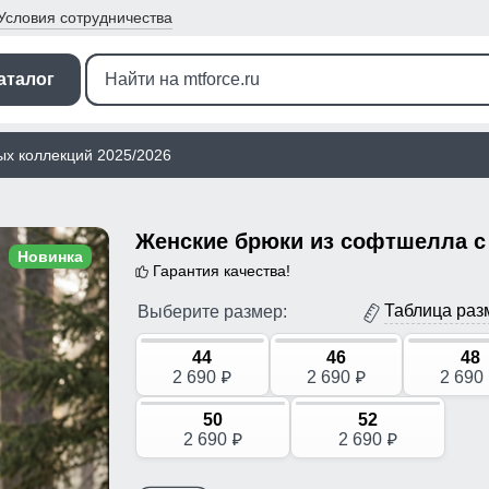
Условия
сотрудничества
аталог
ых коллекций 2025/2026
Новинка
Гарантия качества!
Таблица раз
Выберите размер:
44
46
48
2 690
2 690
2 690
p
p
50
52
2 690
2 690
p
p