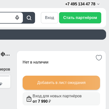
+7 495 134 47 78
Вход
Стать партнёром
Голосовой
Поиск
поиск
Женские брюки из софтшелла с флисом и регулировкой талии серого цвета 9634_1Sr
Нет в наличии
меров
Добавить в лист ожидания
p
Вход для новых партнёров
от 7 990
₽