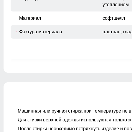
утеплением
Материал
софтшелл
Фактура материала
плотная, гла
Покрой
прямой, слег
Тип карманов
боковые вре
влагозащитн
Ветрозащита
высокая
Машинная или ручная стирка при температуре не в
Декоративные элементы
фирменный л
молнии, деко
Для стирки верхней одежды используются только ж
металлическ
После стирки необходимо встряхнуть изделие и пов