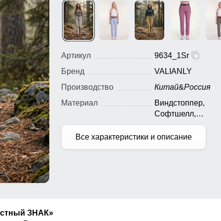
Артикул
9634_1Sr
Бренд
VALIANLY
Производство
Китай
&
Россия
Материал
Виндстоппер,
Софтшелл,
Мембранный мате
Полиэстер
Все характеристики и описание
естный ЗНАК»