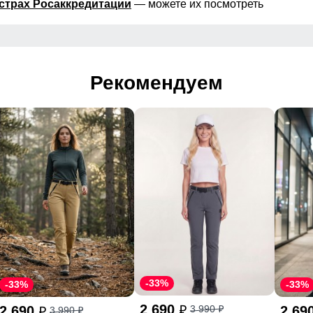
страх Росаккредитации
— можете их посмотреть
Рекомендуем
-33%
-33%
-33%
2 690
2 690
2 69
3 990
p
3 990
p
p
p