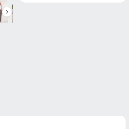
риал,