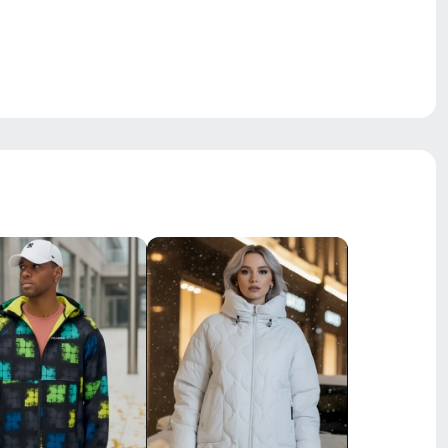
средняя
регулировочные молнии
носка