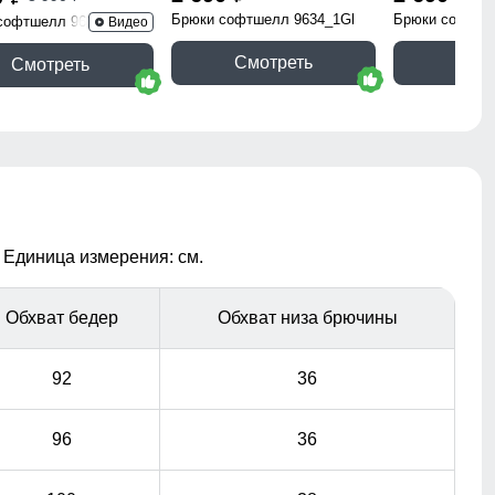
Брюки софтшелл 9634_1Gl
Брюки софтше
софтшелл 9634_1TF
Видео
Смотреть
Смо
Смотреть
 Единица измерения: см.
Обхват бедер
Обхват низа брючины
92
36
96
36