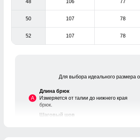
48
106
77
50
107
78
52
107
78
Для выбора идеального размера 
Длина брюк
A
Измеряется от талии до нижнего края
брюк.
Шаговый шов
B
От верхней внутренней части бедра
до нижнего края брюк.
Высота посадки