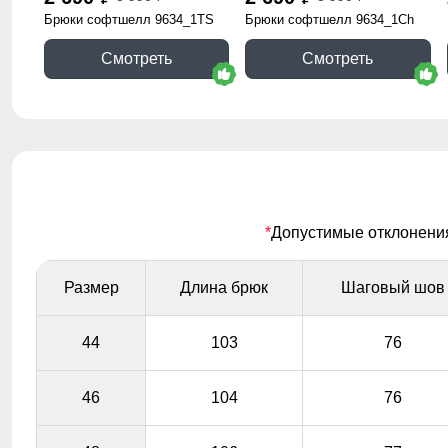
Брюки софтшелл 9634_1TS
Брюки софтшелл 9634_1Ch
Смотреть
Смотреть
*
Допустимые отклонения 
Размер
Длина брюк
Шаговый шов
44
103
76
46
104
76