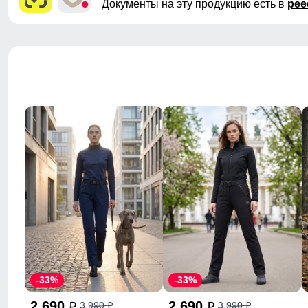
Документы на эту продукцию есть в
рее
-33%
-33%
2 690
2 690
3 990
3 990
p
p
p
p