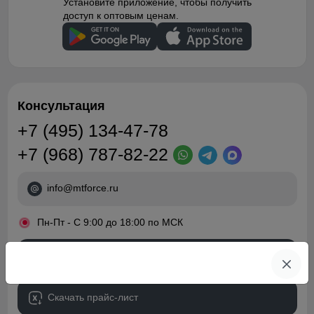
Установите приложение, чтобы получить
доступ к оптовым ценам.
Консультация
+7 (495) 134-47-78
+7 (968) 787-82-22
info@mtforce.ru
•
Пн-Пт - С 9:00 до 18:00 по МСК
Обратный звонок
Скачать прайс-лист