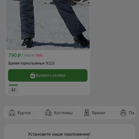
790
p
2 990
-74%
p
Брюки горнолыжные 911S
Выбрать размер
42
Куртки
Костюмы
Брюки
Паль
Установите наше приложение!