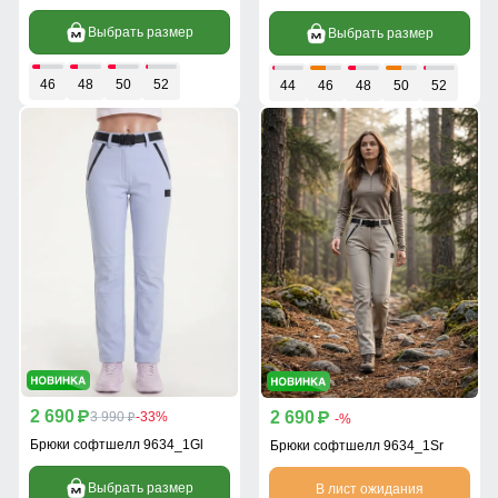
Выбрать размер
Выбрать размер
46
48
50
52
44
46
48
50
52
2 690
2 690
p
3 990
-33%
p
p
-%
Брюки софтшелл 9634_1Gl
Брюки софтшелл 9634_1Sr
Выбрать размер
В лист ожидания