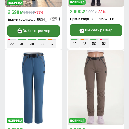
2 690
2 690
p
3 990
-33%
p
3 990
-33%
p
p
Брюки софтшелл 9634_1TC
Брюки софтшелл 9634_1TS
Выбрать размер
Выбрать размер
46
48
50
52
44
46
48
50
52