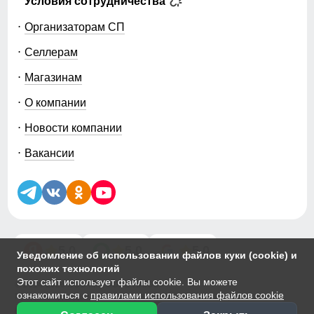
Условия сотрудничества
Организаторам СП
Селлерам
Магазинам
О компании
Новости компании
Вакансии
5.0
5.0
5.0
Уведомление об использовании файлов куки (cookie) и
похожих технологий
Этот сайт использует файлы cookie. Вы можете
© 2014-2026 ООО «МТФОРС ПЛЮС»
ознакомиться с
правилами использования файлов cookie
Продажа одежды мелким и крупным оптом в Москве, ул. Чагинская,
д.3Б, стр.1