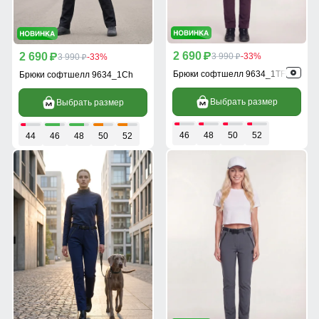
2 690
2 690
p
3 990
-33%
p
3 990
-33%
p
p
Брюки софтшелл 9634_1TF
Брюки софтшелл 9634_1Ch
Выбрать размер
Выбрать размер
46
48
50
52
44
46
48
50
52