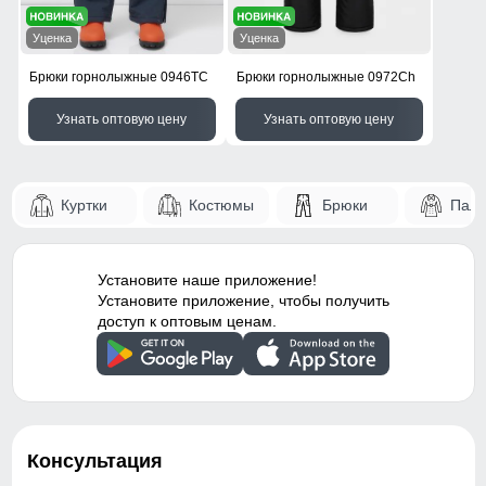
Уценка
Уценка
Брюки горнолыжные 0946TC
Брюки горнолыжные 0972Ch
Узнать оптовую цену
Узнать оптовую цену
Куртки
Костюмы
Брюки
Паль
Установите наше приложение!
Установите приложение, чтобы получить
доступ к оптовым ценам.
Консультация