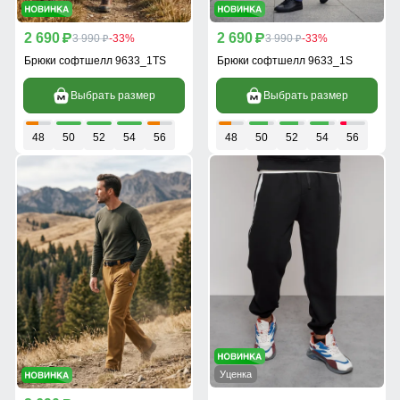
2 690
2 690
p
3 990
-33%
p
3 990
-33%
p
p
Брюки софтшелл 9633_1TS
Брюки софтшелл 9633_1S
Выбрать размер
Выбрать размер
48
50
52
54
56
48
50
52
54
56
Уценка