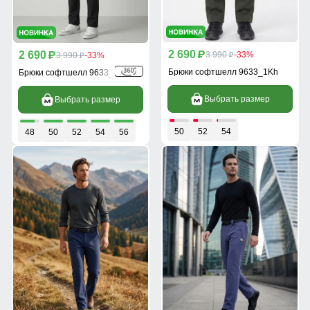
2 690
2 690
p
3 990
-33%
p
3 990
-33%
p
p
Брюки софтшелл 9633_1Kh
Брюки софтшелл 9633_1Ch
Выбрать размер
Выбрать размер
50
52
54
48
50
52
54
56