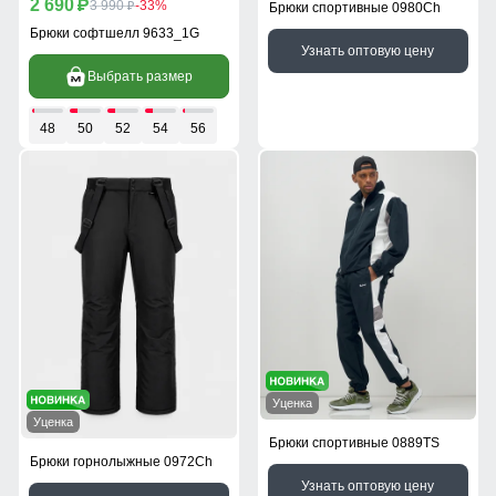
2 690
p
3 990
-33%
Брюки спортивные 0980Ch
p
Брюки софтшелл 9633_1G
Узнать оптовую цену
Выбрать размер
48
50
52
54
56
Уценка
Уценка
Брюки спортивные 0889TS
Брюки горнолыжные 0972Ch
Узнать оптовую цену