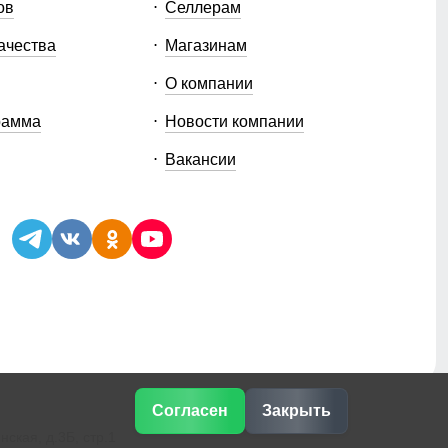
ов
Селлерам
ачества
Магазинам
О компании
рамма
Новости компании
Вакансии
Согласен
Закрыть
ская, д.3Б, стр.1