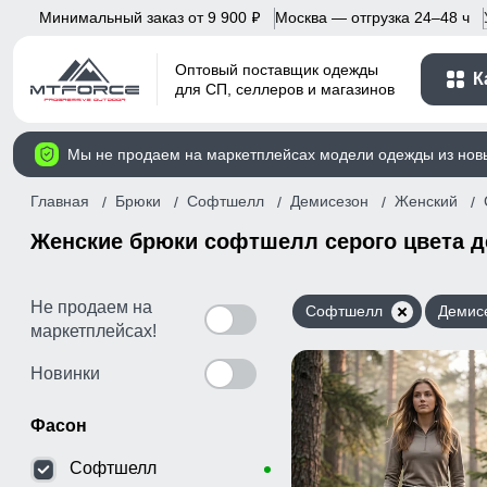
Минимальный заказ от 9 900
Москва — отгрузка 24–48 ч
p
Оптовый поставщик одежды
К
для СП, селлеров и магазинов
Мы не продаем на маркетплейсах модели одежды из нов
Главная
Брюки
Софтшелл
Демисезон
Женский
Женские брюки софтшелл серого цвета 
Не продаем на
Софтшелл
Демис
маркетплейсах!
Новинки
Фасон
Софтшелл