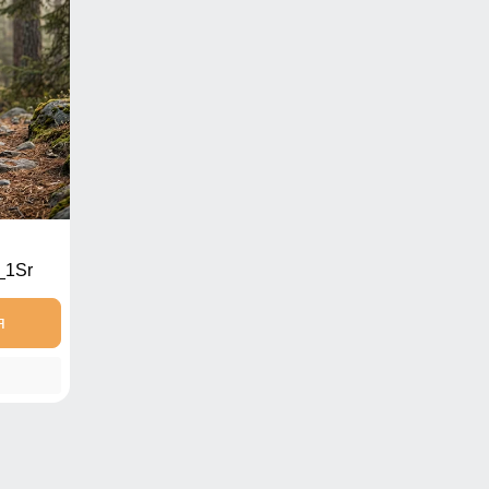
_1Sr
я