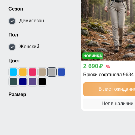
Сезон
Демисезон
Пол
Женский
Цвет
2 690
p
-%
Брюки софтшелл 9634
В лист ожидани
Размер
Нет в наличии