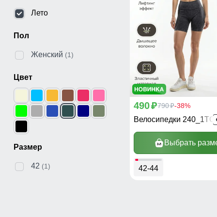
Лето
Пол
Женский
(1)
Цвет
490
p
790
-38%
p
Велосипедки 240_1TC
Выбрать разм
Размер
42
(1)
42-44