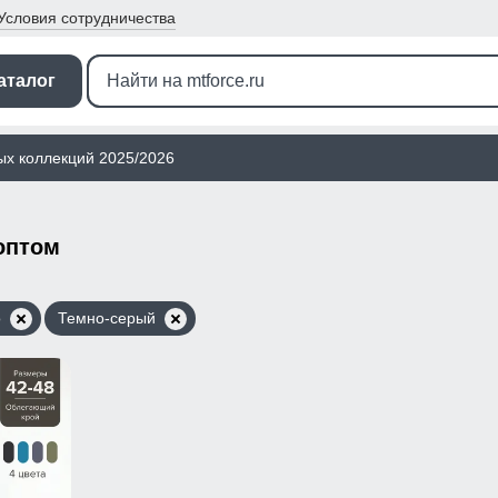
Условия
сотрудничества
аталог
ых коллекций 2025/2026
оптом
о
Темно-серый