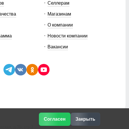
ов
Селлерам
ачества
Магазинам
О компании
рамма
Новости компании
Вакансии
Согласен
Закрыть
ская, д.3Б, стр.1